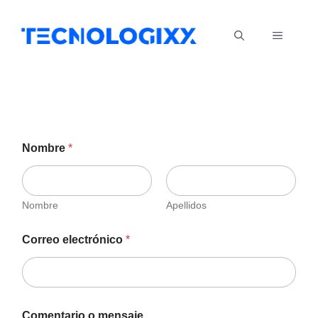
Saltar
al
MENÚ
contenido
Nombre
*
Nombre
Apellidos
Correo electrónico
*
Comentario o mensaje